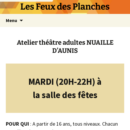
Les Feux des Planches
Aller
Menu
au
contenu
Atelier théâtre adultes NUAILLE
D’AUNIS
MARDI (20H-22H)
à
la salle des fêtes
POUR QUI
: A partir de 16 ans, tous niveaux. Chacun