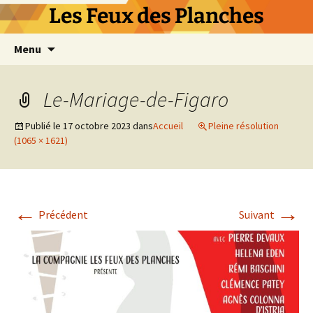
Les Feux des Planches
Aller
Menu
au
contenu
Le-Mariage-de-Figaro
Publié le
17 octobre 2023
dans
Accueil
Pleine résolution
(1065 × 1621)
←
→
Précédent
Suivant