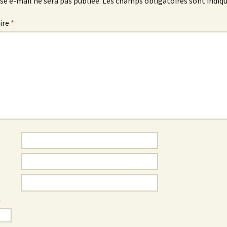
se e-mail ne sera pas publiée.
Les champs obligatoires sont indiq
ire
*
*