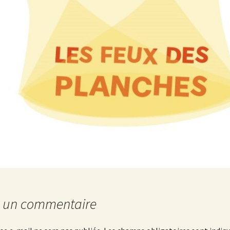
CM2-
6ème
r un commentaire