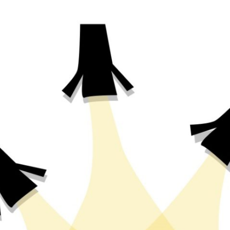
CE2
Atelier
« Théâtre
et
émotions »
CM1-
CM2
Atelier
« Théâtre
et
Poésie »
CM1-
CM2
Atelier
« Molière
sur
les
planches »