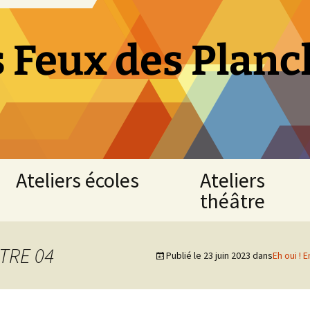
s Feux des Planc
Ateliers écoles
Ateliers
théâtre
Atelier
« Fables
Atelier
de
TRE 04
théâtre
Publié le
23 juin 2023
dans
Eh oui ! 
La
adultes
Fontaine »
NUAILLE
CE1
D’AUNIS
-