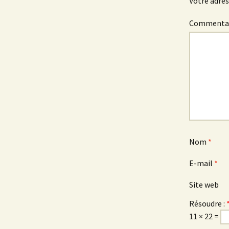
Votre adres
Commenta
Nom
*
E-mail
*
Site web
Résoudre :
11 × 22 =