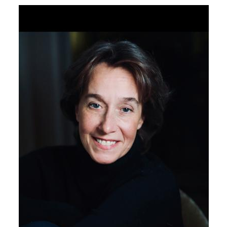
CE2
Atelier
« Théâtre
et
émotions »
CM1-
CM2
Atelier
« Théâtre
et
Poésie »
CM1-
CM2
Atelier
« Molière
sur
les
planches »