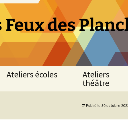
s Feux des Planc
Ateliers écoles
Ateliers
théâtre
Atelier
« Fables
Atelier
de
théâtre
Publié le
30 octobre 202
La
adultes
Fontaine »
NUAILLE
CE1
D’AUNIS
-