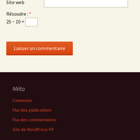
Site web
Résoudre :
*
25 − 10 =
Méta
Connexion
Flux des publications
Flux des commentaires
Site de WordPress-FR