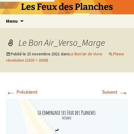
Les Feux des Planches
Aller
Menu
au
contenu
Le Bon Air_Verso_Marge
Publié le
25 novembre 2021
dans
Le Bon’air de Vivre
Pleine
résolution (1835 × 2560)
←
→
Précédent
Suivant