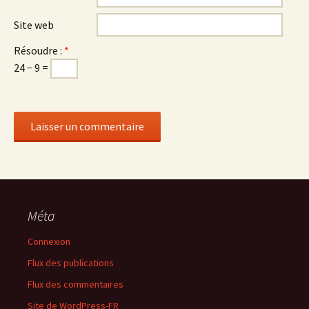
Site web
Résoudre :
*
24 − 9 =
Méta
Connexion
Flux des publications
Flux des commentaires
Site de WordPress-FR