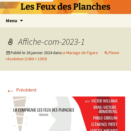
Les Feux des Planches
Aller
Menu
au
contenu
Affiche-com-2023-1
Publié le
26 janvier 2024
dans
Le Mariage de Figaro
Pleine
résolution (1080 × 1583)
←
Précédent