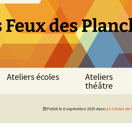
s Feux des Planc
Ateliers écoles
Ateliers
théâtre
Atelier
« Fables
Atelier
de
théâtre
Publié le
8 septembre 2025
dans
Les Contes de 
La
adultes
Fontaine »
NUAILLE
CE1
D’AUNIS
-