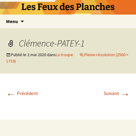
Les Feux des Planches
Aller
Menu
au
contenu
Clémence-PATEY-1
Publié le
2 mai 2020
dans
La troupe
Pleine résolution (2560 ×
1710)
←
→
Précédent
Suivant