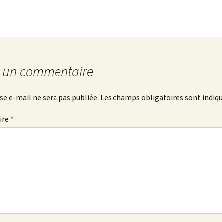
CE2
Atelier
« Théâtre
et
émotions »
CM1-
r un commentaire
CM2
se e-mail ne sera pas publiée.
Les champs obligatoires sont indiq
Atelier
« Théâtre
ire
*
et
Poésie »
CM1-
CM2
Atelier
« Molière
sur
les
planches »