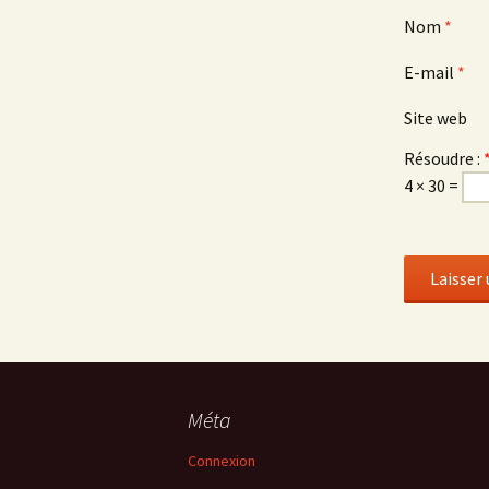
Nom
*
E-mail
*
Site web
Résoudre :
4 × 30 =
Méta
Connexion