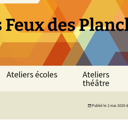
s Feux des Planc
Ateliers écoles
Ateliers
théâtre
Atelier
« Fables
Atelier
de
théâtre
Publié le
2 mai 2020
d
La
adultes
Fontaine »
NUAILLE
CE1
D’AUNIS
-